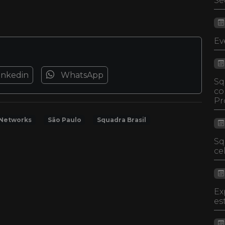
Se
Ev
inkedin
WhatsApp
Sq
co
Pr
Networks
São Paulo
Squadra Brasil
Sq
ce
Ex
es