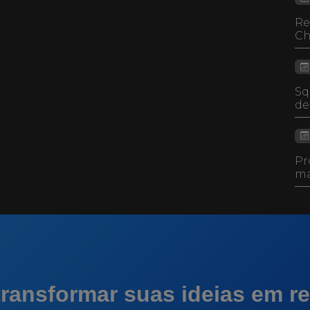
Re
Ch
Sq
de
Pr
ma
ransformar suas ideias em re