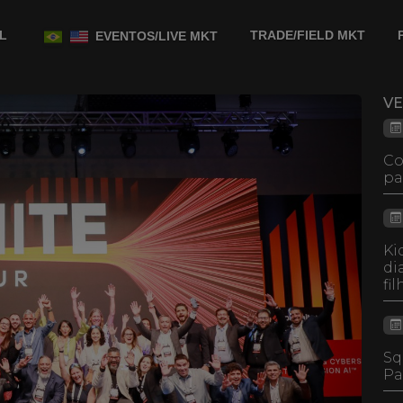
L
TRADE/FIELD MKT
EVENTOS/LIVE MKT
V
Co
pa
Ki
di
fi
Sq
Pa